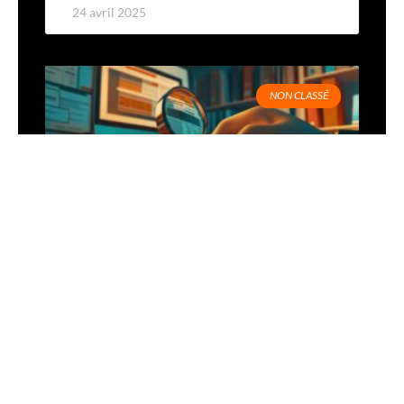
24 avril 2025
NON CLASSÉ
Les obligations des assureurs
en matière de fourniture de
documentation contractuelle :
quels impacts sur la lisibilité
des frais ?
La documentation contractuelle représente un