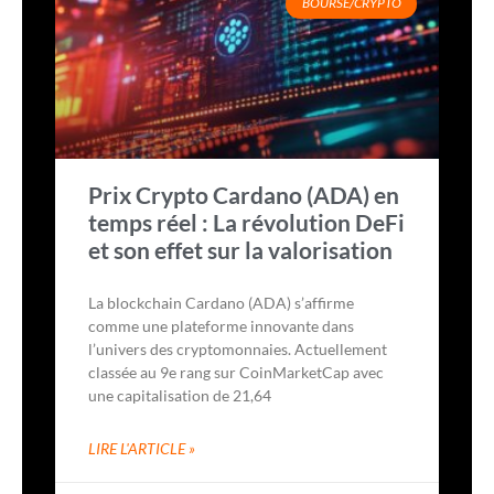
BOURSE/CRYPTO
Prix Crypto Cardano (ADA) en
temps réel : La révolution DeFi
et son effet sur la valorisation
La blockchain Cardano (ADA) s’affirme
comme une plateforme innovante dans
l’univers des cryptomonnaies. Actuellement
classée au 9e rang sur CoinMarketCap avec
une capitalisation de 21,64
LIRE L'ARTICLE »