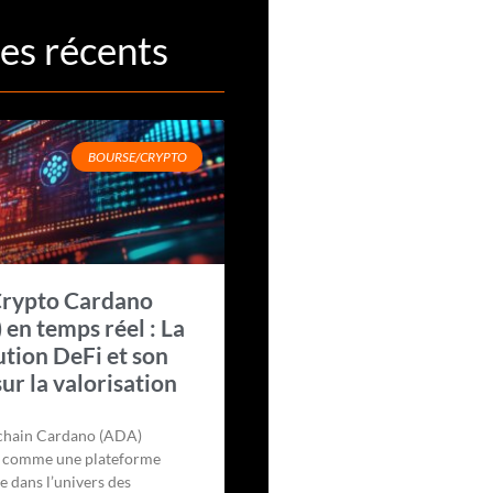
les récents
BOURSE/CRYPTO
Crypto Cardano
 en temps réel : La
ution DeFi et son
sur la valorisation
chain Cardano (ADA)
e comme une plateforme
e dans l’univers des