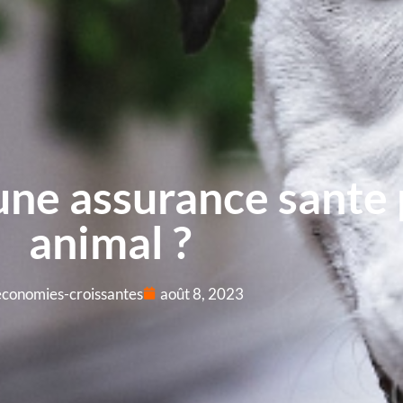
 une assurance sante
animal ?
economies-croissantes
août 8, 2023