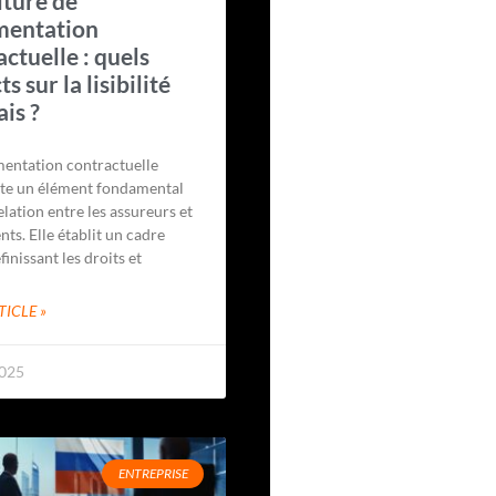
iture de
mentation
ctuelle : quels
s sur la lisibilité
ais ?
entation contractuelle
te un élément fondamental
elation entre les assureurs et
ents. Elle établit un cadre
finissant les droits et
TICLE »
2025
ENTREPRISE