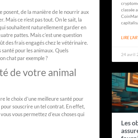
cryptomo
classée a
 posent, de la manière de le nourrir aux
CoinMar
 Mais ce n’est pas tout. On le sait, la
capitalis
 qui souhaitent naturellement garder en
uatre pattes. Mais c’est une question
LIRE L'AR
ût des frais engagés chez le vétérinaire.
es santé pour les animaux. Quels
24 avril
son chat par exemple ?
té de votre animal
aire le choix d’une meilleure santé pour
 pour souscrire un tel contrat. En effet,
, vous vous permettez d’eux choses qui
Les o
assur