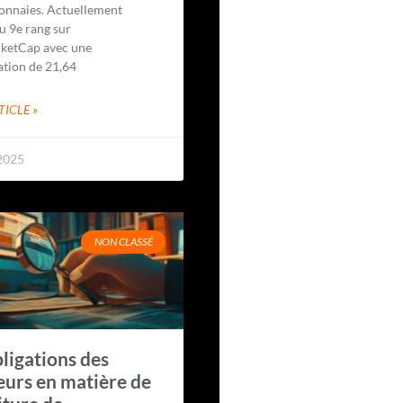
nnaies. Actuellement
u 9e rang sur
ketCap avec une
ation de 21,64
TICLE »
 2025
NON CLASSÉ
bligations des
eurs en matière de