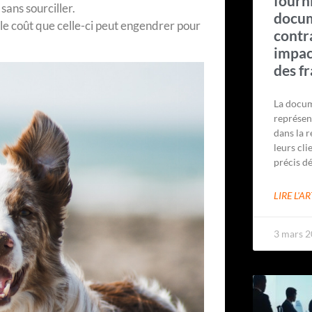
fourn
sans sourciller.
docu
le coût que celle-ci peut engendrer pour
contra
impact
des fr
La docum
représen
dans la r
leurs cli
précis dé
LIRE L'AR
3 mars 