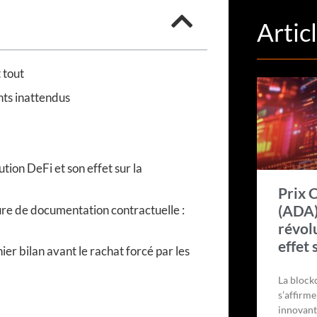
Artic
 tout
nts inattendus
ion DeFi et son effet sur la
Prix 
(ADA)
ure de documentation contractuelle :
révol
effet 
ier bilan avant le rachat forcé par les
La block
s’affirm
innovant