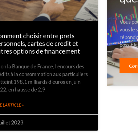
Vous po
vous le 
mment choisir entre prets
répondo
rsonnels, cartes de credit et
possible
tres options de financement
Con
lon la Banque de France, l’encours des
édits à la consommation aux particuliers
atteint 198,1 milliards d’euros en juin
22, en hausse de 2,9
E L'ARTICLE »
juillet 2023