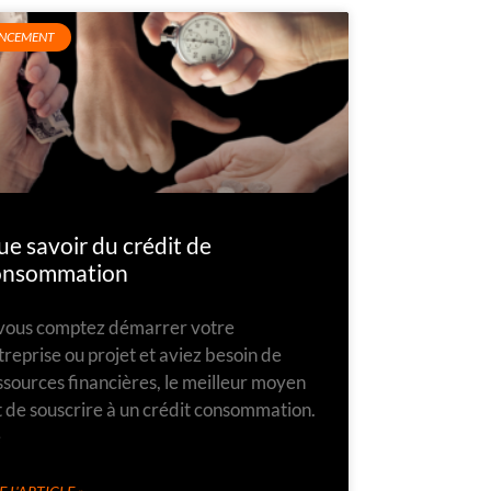
ANCEMENT
e savoir du crédit de
onsommation
 vous comptez démarrer votre
treprise ou projet et aviez besoin de
ssources financières, le meilleur moyen
t de souscrire à un crédit consommation.
e