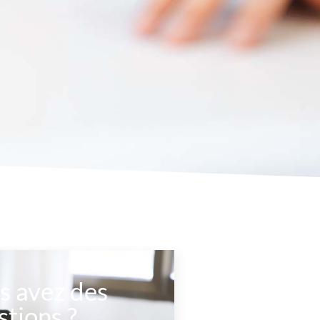
s avez des
stions ?