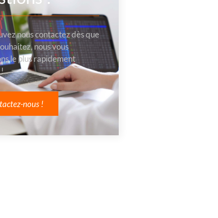
uvez nous contactez dès que
souhaitez, nous vous
ns le plus rapidement
 !
tactez-nous !