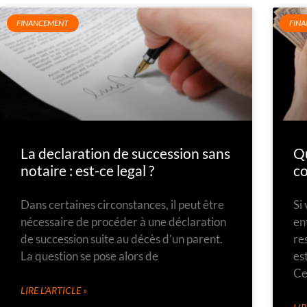
FINANCEMENT
FIN
La declaration de succession sans
Qu
notaire : est-ce legal ?
c
Dans certaines circonstances, il peut être
Si
nécessaire de procéder à une déclaration
en
de succession suite au décès d’un parent.
re
La question se pose alors de
es
C
LIRE L'ARTICLE »