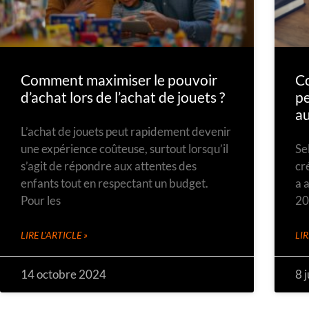
Comment maximiser le pouvoir
Co
d’achat lors de l’achat de jouets ?
pe
au
L’achat de jouets peut rapidement devenir
une expérience coûteuse, surtout lorsqu’il
Se
s’agit de répondre aux attentes des
cr
enfants tout en respectant un budget.
a 
Pour les
20
LIRE L'ARTICLE »
LIR
14 octobre 2024
8 