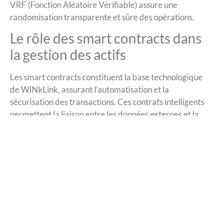
VRF (Fonction Aléatoire Vérifiable) assure une
randomisation transparente et sûre des opérations.
Le rôle des smart contracts dans
la gestion des actifs
Les smart contracts constituent la base technologique
de WINkLink, assurant l’automatisation et la
sécurisation des transactions. Ces contrats intelligents
permettent la liaison entre les données externes et la
blockchain, garantissant une exécution précise des
opérations. Le système propose des flux de données
fiables pour les applications DeFi sur TRON. La
plateforme facilite différentes opérations financières,
incluant les échanges d’actifs et la gestion de liquidité.
Les utilisateurs accèdent à ces services via des
portefeuilles spécialisés comme Coinmerce, CoinSpot,
Guarda ou TronLink.