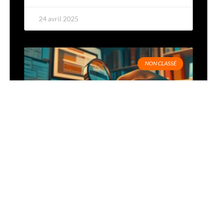
24 avril 2025
NON CLASSÉ
Les obligations des assureurs
en matière de fourniture de
documentation contractuelle :
quels impacts sur la lisibilité
des frais ?