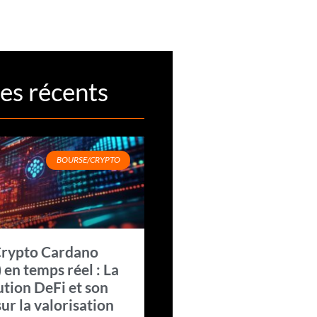
les récents
BOURSE/CRYPTO
Crypto Cardano
 en temps réel : La
ution DeFi et son
sur la valorisation