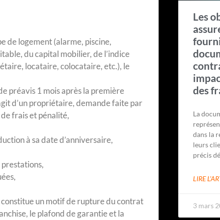
Les o
assur
fourn
pe de logement (alarme, piscine,
docu
able, du capital mobilier, de l’indice
contra
aire, locataire, colocataire, etc.), le
impact
des fr
 de préavis 1 mois après la première
agit d’un propriétaire, demande faite par
La docum
de frais et pénalité,
représen
dans la r
duction à sa date d’anniversaire,
leurs cli
précis dé
 prestations,
uées,
LIRE L'AR
constitue un motif de rupture du contrat
3 mars 
anchise, le plafond de garantie et la