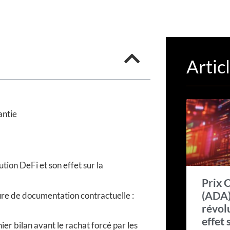
Artic
antie
 souscription
ion DeFi et son effet sur la
Prix 
(ADA)
ure de documentation contractuelle :
révol
effet 
ier bilan avant le rachat forcé par les