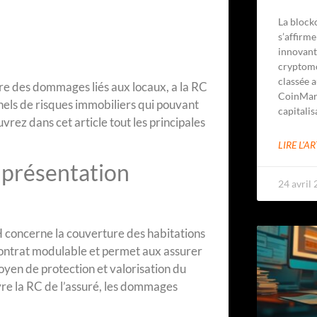
La block
s’affirm
innovant
cryptomo
classée a
re des dommages liés aux locaux, a la RC
CoinMar
nels de risques immobiliers qui pouvant
capitalis
vrez dans cet article tout les principales
LIRE L'AR
: présentation
24 avril
H concerne la couverture des habitations
contrat modulable et permet aux assurer
oyen de protection et valorisation du
uvre la RC de l’assuré, les dommages