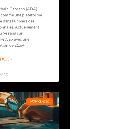
chain Cardano (ADA)
e comme une plateforme
e dans l’univers des
nnaies. Actuellement
u 9e rang sur
ketCap avec une
ation de 21,64
TICLE »
 2025
NON CLASSÉ