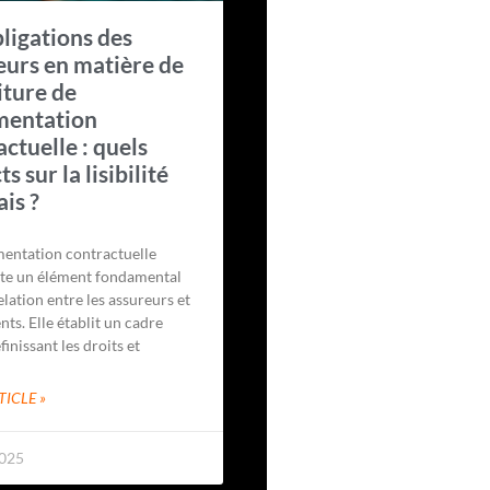
bligations des
eurs en matière de
iture de
mentation
ctuelle : quels
s sur la lisibilité
ais ?
entation contractuelle
te un élément fondamental
elation entre les assureurs et
ents. Elle établit un cadre
finissant les droits et
TICLE »
2025